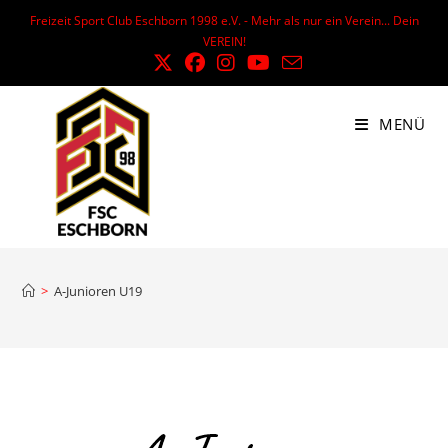
Freizeit Sport Club Eschborn 1998 e.V. - Mehr als nur ein Verein... Dein
VEREIN!
MENÜ
>
A-Junioren U19